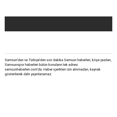
GALERİ
VİDEO
YAZARLAR
BİZE
ULAŞIN
Samsun'dan ve Türkiye’den son dakika Samsun haberleri, köşe yazıları,
Samsunspor haberleri bütün konuların tek adresi
samsunhaberleri.com'da. Haber içerikleri izin alınmadan, kaynak
gösterilerek dahi yayınlanamaz.