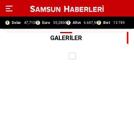
Dolar
47,7100
Euro
55,0800
Altın
6.687,98
Bist
13.789
GALERİLER
Samsun
Haberleri
Büyükşehir
İlkadım
Atakum
Canik
Çarşamba
Kavak